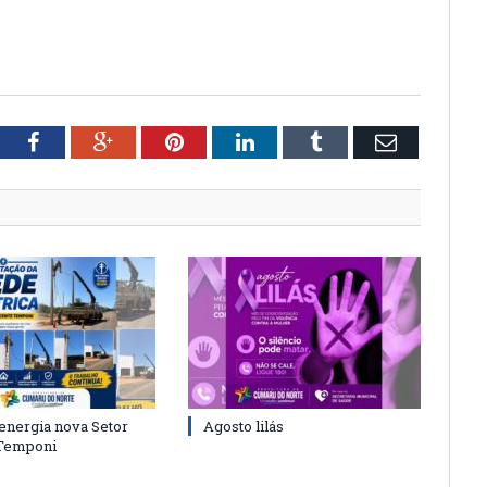
tter
Facebook
Google+
Pinterest
LinkedIn
Tumblr
Email
energia nova Setor
Agosto lilás
 Temponi