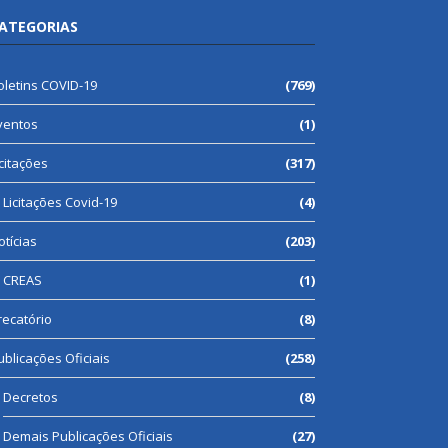
ATEGORIAS
oletins COVID-19
(769)
ventos
(1)
icitações
(317)
Licitações Covid-19
(4)
otícias
(203)
CREAS
(1)
recatório
(8)
ublicações Oficiais
(258)
Decretos
(8)
Demais Publicações Oficiais
(27)