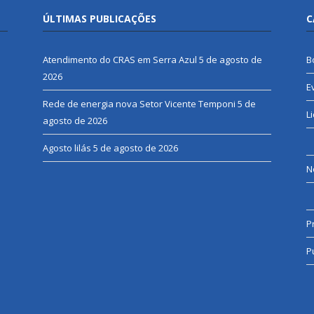
ÚLTIMAS PUBLICAÇÕES
C
Atendimento do CRAS em Serra Azul
5 de agosto de
B
2026
E
Rede de energia nova Setor Vicente Temponi
5 de
L
agosto de 2026
Agosto lilás
5 de agosto de 2026
N
P
P