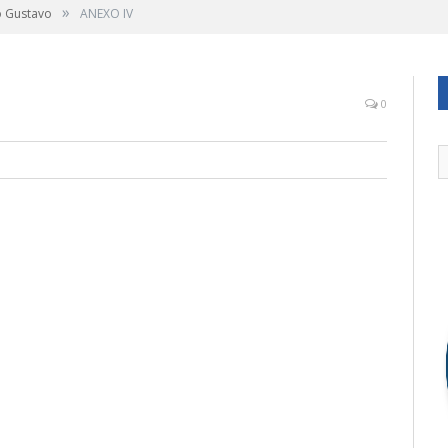
»
o Gustavo
ANEXO IV
0