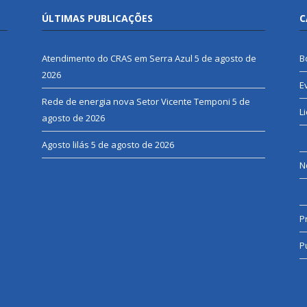
ÚLTIMAS PUBLICAÇÕES
C
Atendimento do CRAS em Serra Azul
5 de agosto de
B
2026
E
Rede de energia nova Setor Vicente Temponi
5 de
L
agosto de 2026
Agosto lilás
5 de agosto de 2026
N
P
P