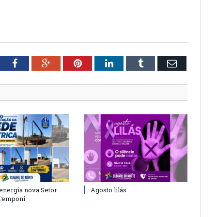
tter
Facebook
Google+
Pinterest
LinkedIn
Tumblr
Email
energia nova Setor
Agosto lilás
 Temponi