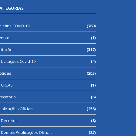
ATEGORIAS
oletins COVID-19
(769)
ventos
(1)
icitações
(317)
Licitações Covid-19
(4)
otícias
(203)
CREAS
(1)
recatório
(8)
ublicações Oficiais
(258)
Decretos
(8)
Demais Publicações Oficiais
(27)