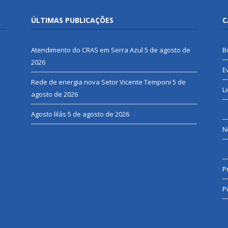
ÚLTIMAS PUBLICAÇÕES
C
Atendimento do CRAS em Serra Azul
5 de agosto de
B
2026
E
Rede de energia nova Setor Vicente Temponi
5 de
L
agosto de 2026
Agosto lilás
5 de agosto de 2026
N
P
P