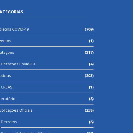
ATEGORIAS
oletins COVID-19
(769)
ventos
(1)
icitações
(317)
Licitações Covid-19
(4)
otícias
(203)
CREAS
(1)
recatório
(8)
ublicações Oficiais
(258)
Decretos
(8)