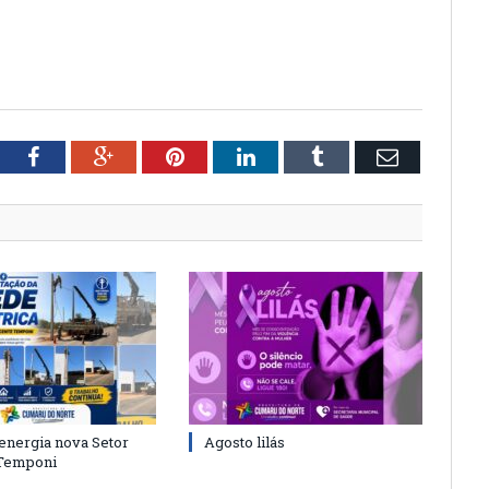
tter
Facebook
Google+
Pinterest
LinkedIn
Tumblr
Email
energia nova Setor
Agosto lilás
 Temponi