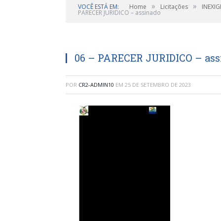
»
»
VOCÊ ESTÁ EM:
Home
Licitações
INEXIG
PARECER JURIDICO – assinado
06 – PARECER JURIDICO – ass
POR
CR2-ADMIN10
EM
25 DE SETEMBRO DE 2023