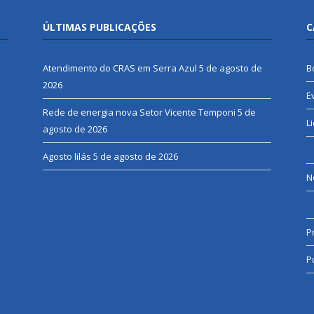
ÚLTIMAS PUBLICAÇÕES
C
Atendimento do CRAS em Serra Azul
5 de agosto de
B
2026
E
Rede de energia nova Setor Vicente Temponi
5 de
L
agosto de 2026
Agosto lilás
5 de agosto de 2026
N
P
P