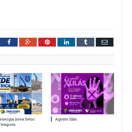
tter
Facebook
Google+
Pinterest
LinkedIn
Tumblr
Email
energia nova Setor
Agosto lilás
 Temponi