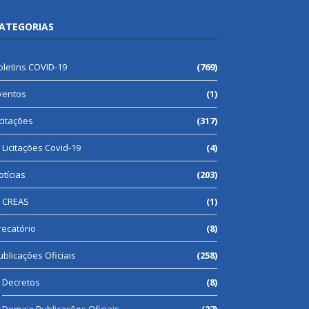
ATEGORIAS
oletins COVID-19
(769)
ventos
(1)
icitações
(317)
Licitações Covid-19
(4)
otícias
(203)
CREAS
(1)
recatório
(8)
ublicações Oficiais
(258)
Decretos
(8)