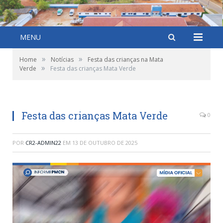
MENU
»
»
Home
Notícias
Festa das crianças na Mata
»
Verde
Festa das crianças Mata Verde
Festa das crianças Mata Verde
0
POR
CR2-ADMIN22
EM
13 DE OUTUBRO DE 2025
Tocador
de
vídeo