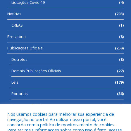
Licitações Covid-19
(4)
Notícias
(203)
CREAS
(1)
Precatório
(8)
Publicações Oficiais
(258)
Decretos
(8)
Demais Publicações Oficiais
(27)
Leis
(179)
Portarias
(36)
Processos Seletivos
(7)
Nós usamos cookies para melhorar sua experiência de
navegação no portal. Ao utilizar nosso portal, você
concorda com a política de monitoramento de cookies.
Para ter mais informações sobre como isso é feito, acesse