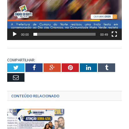
00:00
00:49
COMPARTILHAR:
Twitter
Facebook
Google+
Pinterest
LinkedIn
Tumblr
Email
CONTEÚDO RELACIONADO