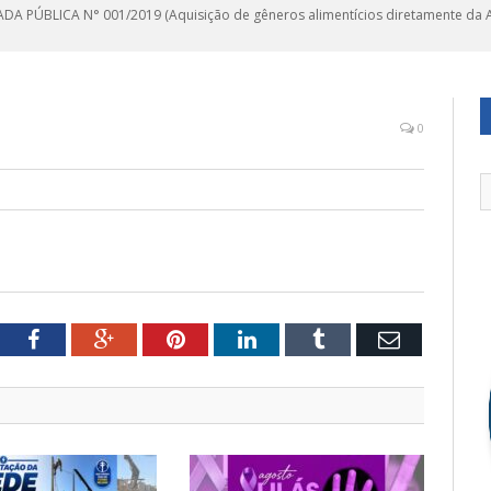
A PÚBLICA N° 001/2019 (Aquisição de gêneros alimentícios diretamente da Ag
0
tter
Facebook
Google+
Pinterest
LinkedIn
Tumblr
Email