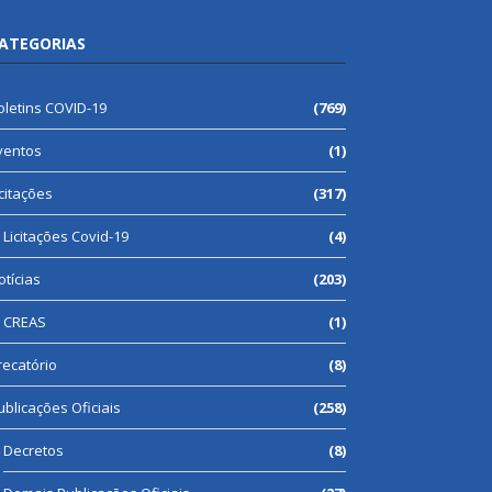
ATEGORIAS
oletins COVID-19
(769)
ventos
(1)
icitações
(317)
Licitações Covid-19
(4)
otícias
(203)
CREAS
(1)
recatório
(8)
ublicações Oficiais
(258)
Decretos
(8)