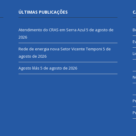
ÚLTIMAS PUBLICAÇÕES
C
Atendimento do CRAS em Serra Azul
5 de agosto de
B
2026
E
Rede de energia nova Setor Vicente Temponi
5 de
L
agosto de 2026
Agosto lilás
5 de agosto de 2026
N
P
P