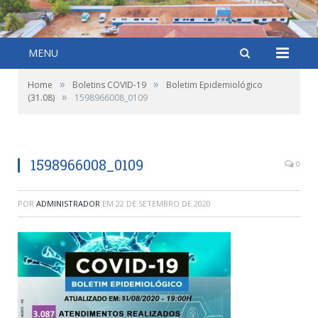
MENU
»
»
Home
Boletins COVID-19
Boletim Epidemiológico
»
(31.08)
1598966008_0109
1598966008_0109
0
POR
ADMINISTRADOR
EM
22 DE SETEMBRO DE 2020