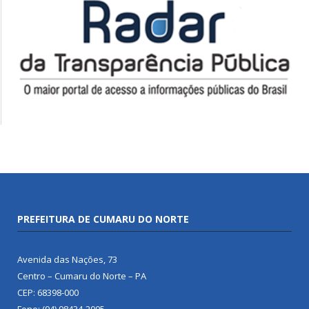
PREFEITURA DE CUMARU DO NORTE
Avenida das Nações, 73
Centro – Cumaru do Norte – PA
CEP: 68398-000
Fone: (94) 98434-2005