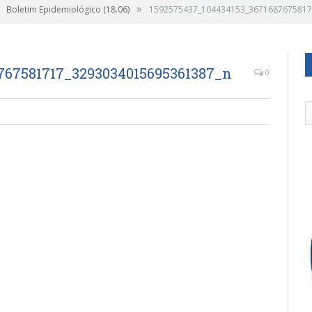
»
Boletim Epidemiológico (18.06)
1592575437_104434153_3671687675817
767581717_3293034015695361387_n
0