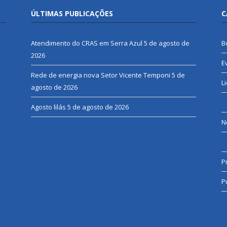
ÚLTIMAS PUBLICAÇÕES
C
Atendimento do CRAS em Serra Azul
5 de agosto de
B
2026
E
Rede de energia nova Setor Vicente Temponi
5 de
L
agosto de 2026
Agosto lilás
5 de agosto de 2026
N
P
P