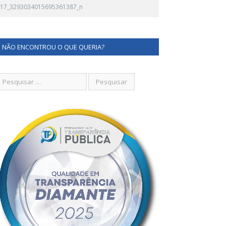
17_3293034015695361387_n
NÃO ENCONTROU O QUE QUERIA?