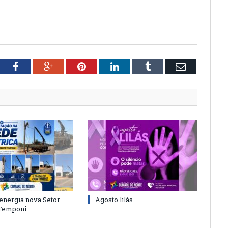
tter
Facebook
Google+
Pinterest
LinkedIn
Tumblr
Email
energia nova Setor
Agosto lilás
 Temponi