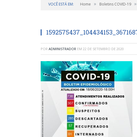
»
»
VOCÊ ESTÁ EM:
Home
Boletins COVID-19
1592575437_104434153_367168
POR
ADMINISTRADOR
EM
22 DE SETEMBRO DE 2020