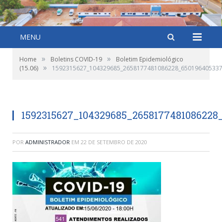
MENU
»
»
Home
Boletins COVID-19
Boletim Epidemiológico
»
(15.06)
1592315627_104329685_2658177481086228_65019640533
1592315627_104329685_2658177481086228
POR
ADMINISTRADOR
EM
22 DE SETEMBRO DE 2020