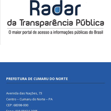
PREFEITURA DE CUMARU DO NORTE
Avenida das Nações, 73
Centro – Cumaru do Norte – PA
CEP: 68398-000
Fone: (94) 98434-2005