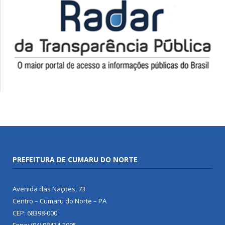
PREFEITURA DE CUMARU DO NORTE
Avenida das Nações, 73
Centro – Cumaru do Norte – PA
CEP: 68398-000
Fone: (94) 98434-2005