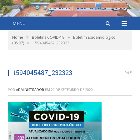
MENU
»
»
Home
Boletins COVID-19
Boletim Epidemiológico
»
(05.07)
1594045487_232323
1594045487_232323
0
POR
ADMINISTRADOR
EM
22 DE SETEMBRO DE 2020