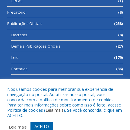
CREAS
(1)
Precatório
(8)
Publicações Oficiais
(258)
Decretos
(8)
Demais Publicações Oficiais
(27)
Leis
(179)
Portarias
(36)
Processos Seletivos
(7)
Nós usamos cookies para melhorar sua experiência de
navegação no portal. Ao utilizar nosso portal, você
concorda com a política de monitoramento de cookies.
Para ter mais informações sobre como isso é feito, acesse
Todos os direitos reservados a Prefeitura Municipal de Cumaru
Política de cookies (
Leia mais
). Se você concorda, clique em
do Norte.
ACEITO.
Mapa do Site
Acessar Área Administrativa
ACEITO
Leia mais