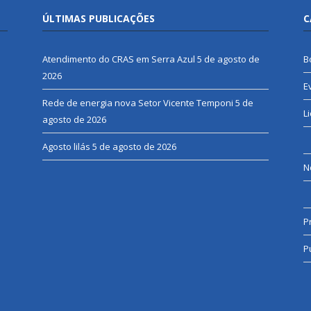
ÚLTIMAS PUBLICAÇÕES
C
Atendimento do CRAS em Serra Azul
5 de agosto de
B
2026
E
Rede de energia nova Setor Vicente Temponi
5 de
L
agosto de 2026
Agosto lilás
5 de agosto de 2026
N
P
P