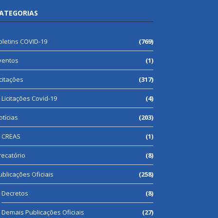
ATEGORIAS
oletins COVID-19
(769)
ventos
(1)
icitações
(317)
Licitações Covid-19
(4)
otícias
(203)
CREAS
(1)
recatório
(8)
ublicações Oficiais
(258)
Decretos
(8)
Demais Publicações Oficiais
(27)