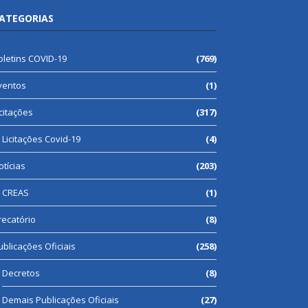
ATEGORIAS
oletins COVID-19
(769)
ventos
(1)
icitações
(317)
Licitações Covid-19
(4)
otícias
(203)
CREAS
(1)
recatório
(8)
ublicações Oficiais
(258)
Decretos
(8)
Demais Publicações Oficiais
(27)