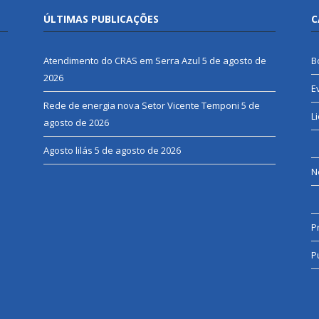
ÚLTIMAS PUBLICAÇÕES
C
Atendimento do CRAS em Serra Azul
5 de agosto de
B
2026
E
Rede de energia nova Setor Vicente Temponi
5 de
L
agosto de 2026
Agosto lilás
5 de agosto de 2026
N
P
P