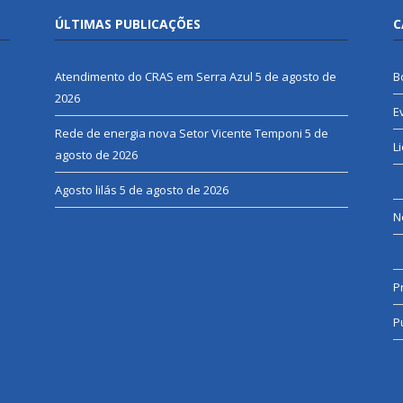
ÚLTIMAS PUBLICAÇÕES
C
Atendimento do CRAS em Serra Azul
5 de agosto de
B
2026
E
Rede de energia nova Setor Vicente Temponi
5 de
L
agosto de 2026
Agosto lilás
5 de agosto de 2026
N
P
P