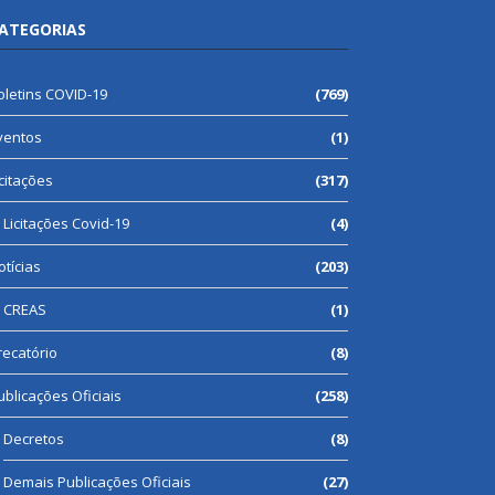
ATEGORIAS
oletins COVID-19
(769)
ventos
(1)
icitações
(317)
Licitações Covid-19
(4)
otícias
(203)
CREAS
(1)
recatório
(8)
ublicações Oficiais
(258)
Decretos
(8)
Demais Publicações Oficiais
(27)