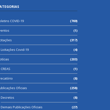
ATEGORIAS
oletins COVID-19
(769)
ventos
(1)
icitações
(317)
Licitações Covid-19
(4)
otícias
(203)
CREAS
(1)
recatório
(8)
ublicações Oficiais
(258)
Decretos
(8)
Demais Publicações Oficiais
(27)