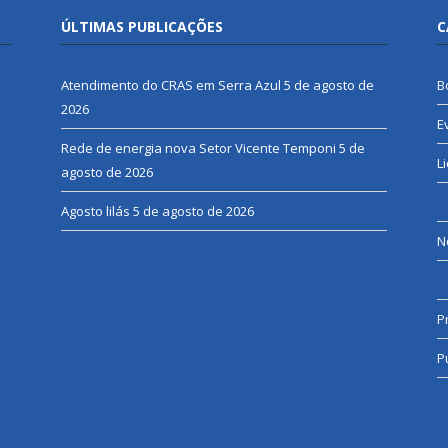
ÚLTIMAS PUBLICAÇÕES
C
Atendimento do CRAS em Serra Azul
5 de agosto de
B
2026
E
Rede de energia nova Setor Vicente Temponi
5 de
L
agosto de 2026
Agosto lilás
5 de agosto de 2026
N
P
P