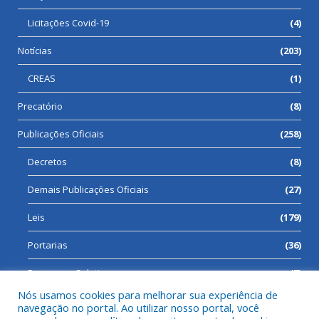
Licitações Covid-19
(4)
Notícias
(203)
CREAS
(1)
Precatório
(8)
Publicações Oficiais
(258)
Decretos
(8)
Demais Publicações Oficiais
(27)
Leis
(179)
Portarias
(36)
Processos Seletivos
(7)
Nós usamos cookies para melhorar sua experiência de
navegação no portal. Ao utilizar nosso portal, você