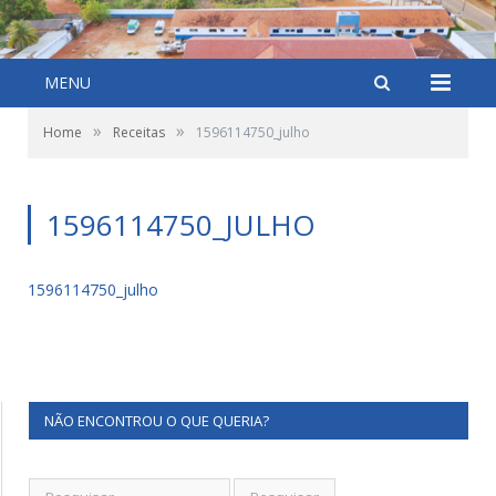
MENU
»
»
Home
Receitas
1596114750_julho
1596114750_JULHO
1596114750_julho
NÃO ENCONTROU O QUE QUERIA?