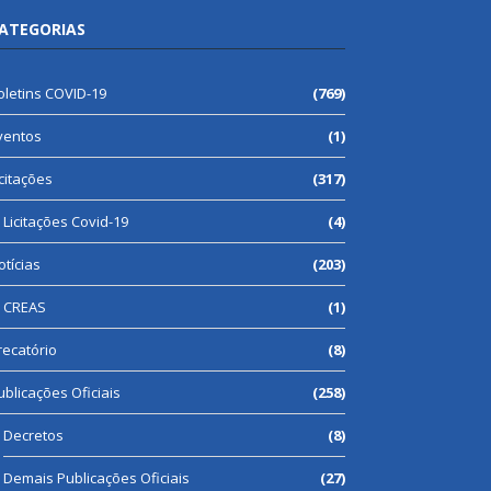
ATEGORIAS
oletins COVID-19
(769)
ventos
(1)
icitações
(317)
Licitações Covid-19
(4)
otícias
(203)
CREAS
(1)
recatório
(8)
ublicações Oficiais
(258)
Decretos
(8)
Demais Publicações Oficiais
(27)