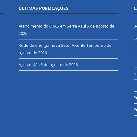
ÚLTIMAS PUBLICAÇÕES
C
Atendimento do CRAS em Serra Azul
5 de agosto de
B
2026
E
Rede de energia nova Setor Vicente Temponi
5 de
L
agosto de 2026
Agosto lilás
5 de agosto de 2026
N
P
P