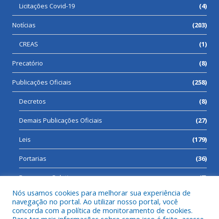
Licitações Covid-19
(4)
Notícias
(203)
CREAS
(1)
Precatório
(8)
Publicações Oficiais
(258)
Decretos
(8)
Demais Publicações Oficiais
(27)
Leis
(179)
Portarias
(36)
Processos Seletivos
(7)
Nós usamos cookies para melhorar sua experiência de
navegação no portal. Ao utilizar nosso portal, você
concorda com a política de monitoramento de cookies.