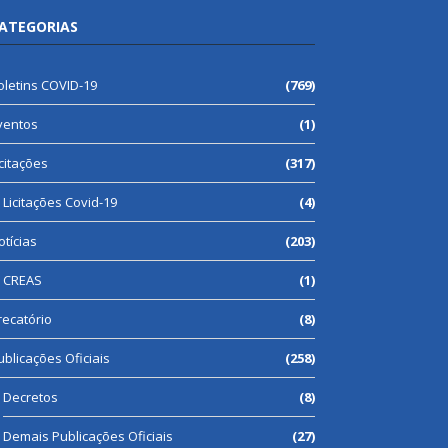
ATEGORIAS
oletins COVID-19
(769)
ventos
(1)
icitações
(317)
Licitações Covid-19
(4)
otícias
(203)
CREAS
(1)
recatório
(8)
ublicações Oficiais
(258)
Decretos
(8)
Demais Publicações Oficiais
(27)