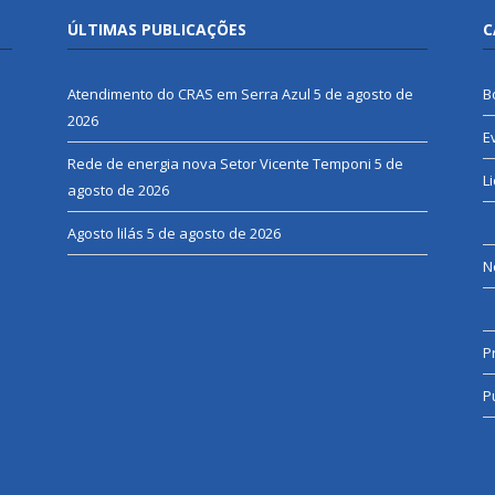
ÚLTIMAS PUBLICAÇÕES
C
Atendimento do CRAS em Serra Azul
5 de agosto de
B
2026
E
Rede de energia nova Setor Vicente Temponi
5 de
L
agosto de 2026
Agosto lilás
5 de agosto de 2026
N
P
P