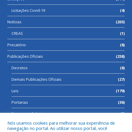
Licitações Covid-19
(4)
Notícias
(203)
CREAS
(1)
Precatório
(8)
Publicações Oficiais
(258)
Decretos
(8)
Demais Publicações Oficiais
(27)
Leis
(179)
Portarias
(36)
Processos Seletivos
(7)
Nós usamos cookies para melhorar sua experiência de
navegação no portal. Ao utilizar nosso portal, você