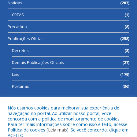
Notícias
(203)
CREAS
(1)
Precatório
(8)
Publicações Oficiais
(258)
Decretos
(8)
Demais Publicações Oficiais
(27)
Leis
(179)
Portarias
(36)
Processos Seletivos
(7)
Nós usamos cookies para melhorar sua experiência de
navegação no portal. Ao utilizar nosso portal, você
concorda com a política de monitoramento de cookies.
Para ter mais informações sobre como isso é feito, acesse
Todos os direitos reservados a Prefeitura Municipal de Cumaru
Política de cookies (
Leia mais
). Se você concorda, clique em
do Norte.
ACEITO.