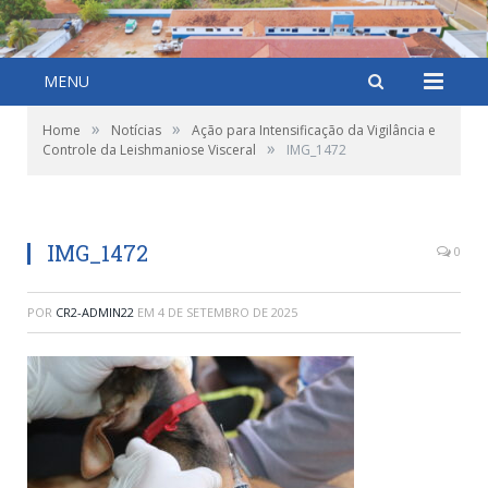
MENU
»
»
Home
Notícias
Ação para Intensificação da Vigilância e
»
Controle da Leishmaniose Visceral
IMG_1472
IMG_1472
0
POR
CR2-ADMIN22
EM
4 DE SETEMBRO DE 2025