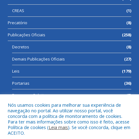
CREAS
(1)
Precatório
(8)
Publicações Oficiais
(258)
Decretos
(8)
Demais Publicações Oficiais
(27)
Leis
(179)
Portarias
(36)
Processos Seletivos
(7)
Nós usamos cookies para melhorar sua experiência de
navegação no portal. Ao utilizar nosso portal, você
concorda com a política de monitoramento de cookies.
Para ter mais informações sobre como isso é feito, acesse
Todos os direitos reservados a Prefeitura Municipal de Cumaru
Política de cookies (
Leia mais
). Se você concorda, clique em
do Norte.
ACEITO.