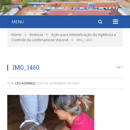
MENU
»
»
Home
Notícias
Ação para Intensificação da Vigilância e
»
Controle da Leishmaniose Visceral
IMG_1460
IMG_1460
0
POR
CR2-ADMIN22
EM
4 DE SETEMBRO DE 2025