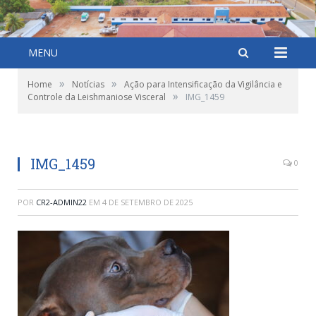
MENU
»
»
Home
Notícias
Ação para Intensificação da Vigilância e
»
Controle da Leishmaniose Visceral
IMG_1459
IMG_1459
0
POR
CR2-ADMIN22
EM
4 DE SETEMBRO DE 2025