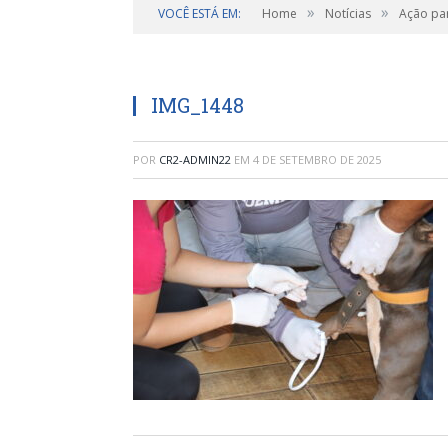
»
»
VOCÊ ESTÁ EM:
Home
Notícias
Ação par
IMG_1448
POR
CR2-ADMIN22
EM
4 DE SETEMBRO DE 2025