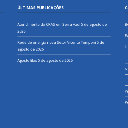
ÚLTIMAS PUBLICAÇÕES
C
Atendimento do CRAS em Serra Azul
5 de agosto de
B
2026
E
Rede de energia nova Setor Vicente Temponi
5 de
L
agosto de 2026
Agosto lilás
5 de agosto de 2026
N
P
P