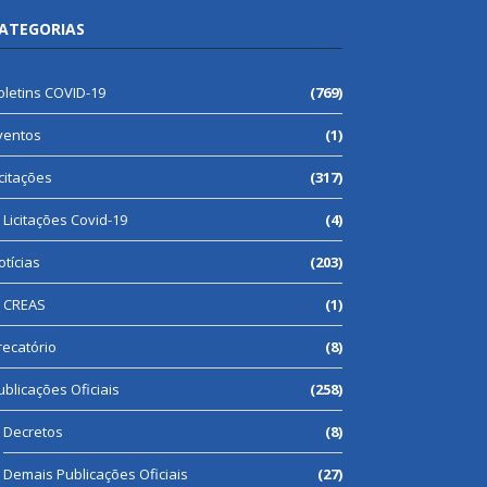
ATEGORIAS
oletins COVID-19
(769)
ventos
(1)
icitações
(317)
Licitações Covid-19
(4)
otícias
(203)
CREAS
(1)
recatório
(8)
ublicações Oficiais
(258)
Decretos
(8)
Demais Publicações Oficiais
(27)