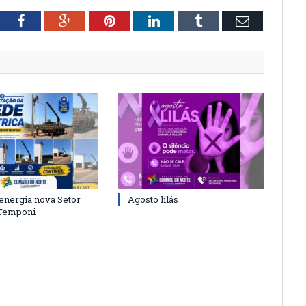
tter
Facebook
Google+
Pinterest
LinkedIn
Tumblr
Email
energia nova Setor
Agosto lilás
 Temponi