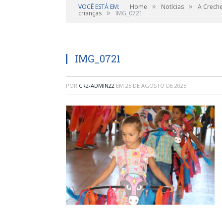
»
»
VOCÊ ESTÁ EM:
Home
Notícias
A Creche
»
crianças
IMG_0721
IMG_0721
POR
CR2-ADMIN22
EM
25 DE AGOSTO DE 2025