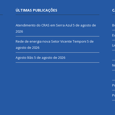
ÚLTIMAS PUBLICAÇÕES
C
Atendimento do CRAS em Serra Azul
5 de agosto de
B
2026
E
Rede de energia nova Setor Vicente Temponi
5 de
L
agosto de 2026
Agosto lilás
5 de agosto de 2026
N
P
P