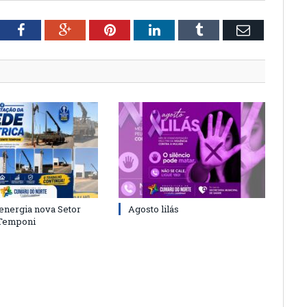
tter
Facebook
Google+
Pinterest
LinkedIn
Tumblr
Email
energia nova Setor
Agosto lilás
 Temponi