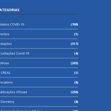
ATEGORIAS
oletins COVID-19
(769)
ventos
(1)
icitações
(317)
Licitações Covid-19
(4)
otícias
(203)
CREAS
(1)
recatório
(8)
ublicações Oficiais
(258)
Decretos
(8)