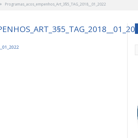
»
Programas_acos_empenhos_Art_3§5_TAG_2018__01_2022
NHOS_ART_3§5_TAG_2018__01_20
_01_2022