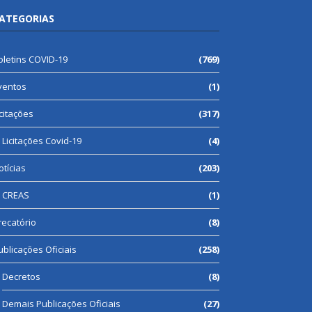
ATEGORIAS
oletins COVID-19
(769)
ventos
(1)
icitações
(317)
Licitações Covid-19
(4)
otícias
(203)
CREAS
(1)
recatório
(8)
ublicações Oficiais
(258)
Decretos
(8)
Demais Publicações Oficiais
(27)