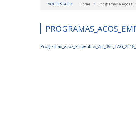
»
VOCÊ ESTÁ EM:
Home
Programas e Ações
PROGRAMAS_ACOS_EMPE
Programas_acos_empenhos_Art_3§5_TAG_2018_