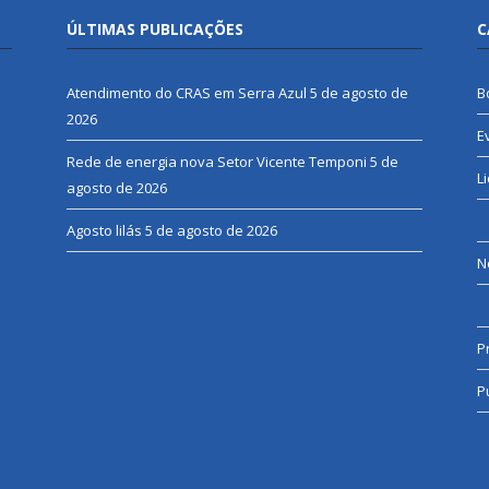
ÚLTIMAS PUBLICAÇÕES
C
Atendimento do CRAS em Serra Azul
5 de agosto de
B
2026
E
Rede de energia nova Setor Vicente Temponi
5 de
L
agosto de 2026
Agosto lilás
5 de agosto de 2026
N
P
P