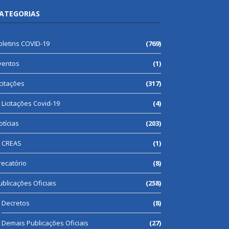
ATEGORIAS
oletins COVID-19
(769)
ventos
(1)
icitações
(317)
Licitações Covid-19
(4)
otícias
(203)
CREAS
(1)
recatório
(8)
ublicações Oficiais
(258)
Decretos
(8)
Demais Publicações Oficiais
(27)