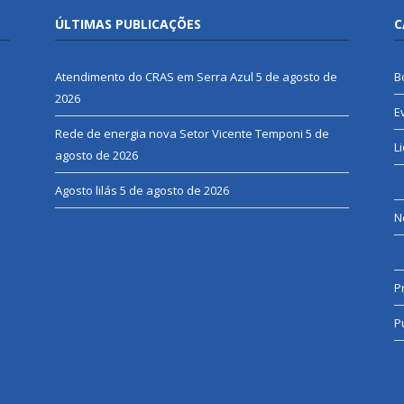
ÚLTIMAS PUBLICAÇÕES
C
Atendimento do CRAS em Serra Azul
5 de agosto de
B
2026
E
Rede de energia nova Setor Vicente Temponi
5 de
L
agosto de 2026
Agosto lilás
5 de agosto de 2026
N
P
P